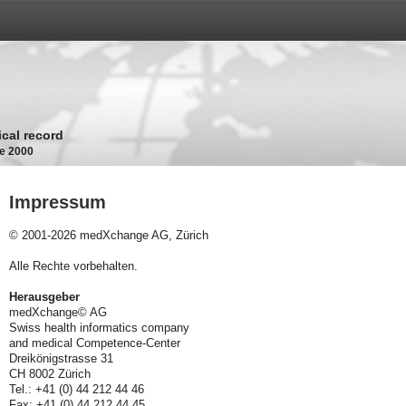
ical record
ce 2000
Impressum
© 2001-2026 medXchange AG, Zürich
Alle Rechte vorbehalten.
Herausgeber
medXchange© AG
Swiss health informatics company
and medical Competence-Center
Dreikönigstrasse 31
CH 8002 Zürich
Tel.: +41 (0) 44 212 44 46
Fax: +41 (0) 44 212 44 45