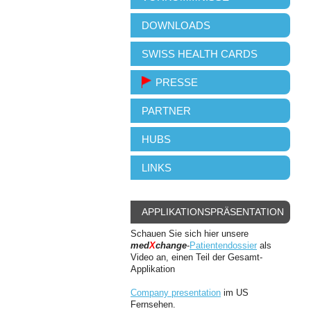
DOWNLOADS
SWISS HEALTH CARDS
PRESSE
PARTNER
HUBS
LINKS
APPLIKATIONSPRÄSENTATION
Schauen Sie sich hier unsere
med
X
change
-
Patientendossier
als
Video an, einen Teil der Gesamt-
Applikation
Company presentation
im US
Fernsehen.