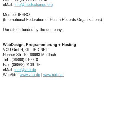
eMail:
info@medxchange.org
Member IFHRO
(International Federation of Health Records Organizations)
Our site is funded by the company.
WebDesign, Programmierung + Hosting
VCU GmbH, Gb. IPD.NET
Nohner Str. 10, 66693 Mettlach
Tel.: (06868) 9109 -0
Fax: (06868) 9109 -15
eMail:
info@vcu.de
WebSite:
www.vcu.de
|
www.ipd.net