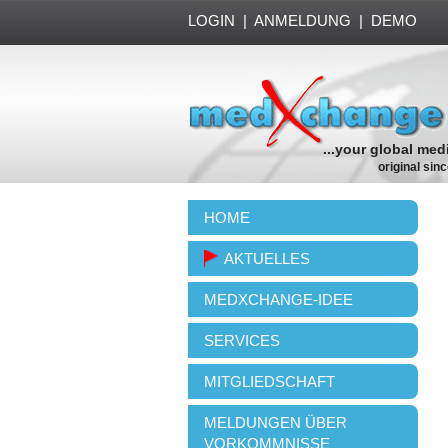
LOGIN
|
ANMELDUNG
|
DEMO
...your global med
original sin
HOME
AKTUELLES
MEDXCHANGE-IDEE
SERVICES
MITGLIEDSCHAFT
MELDUNGEN ÜBER
VORKOMMNISSE